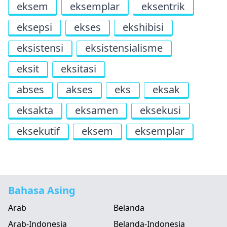
eksem
eksemplar
eksentrik
eksepsi
ekses
ekshibisi
eksistensi
eksistensialisme
eksit
eksitasi
abses
akses
eks
eksak
eksakta
eksamen
eksekusi
eksekutif
eksem
eksemplar
Bahasa Asing
Arab
Belanda
Arab-Indonesia
Belanda-Indonesia