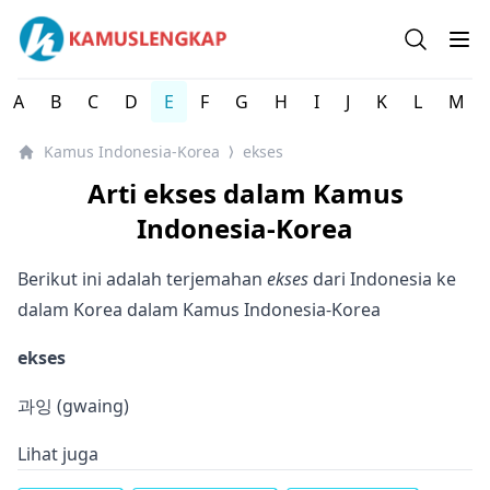
Kamus Lengkap Indonesia-Korea - Kamus Bahasa Korea
Open se
Op
A
B
C
D
E
F
G
H
I
J
K
L
M
Kamus Indonesia-Korea
ekses
⟩
Arti ekses dalam Kamus
Indonesia-Korea
Berikut ini adalah terjemahan
ekses
dari Indonesia ke
dalam Korea dalam Kamus Indonesia-Korea
ekses
과잉 (gwaing)
Lihat juga