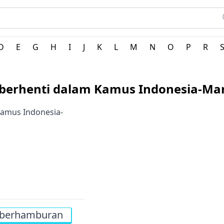
erah Indonesia
D
E
G
H
I
J
K
L
M
N
O
P
R
 berhenti dalam Kamus Indonesia-M
 Kamus Indonesia-
berhamburan