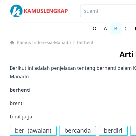
Kamus Lengkap Indonesia-Manado - Kamus Bahasa Da
Ω
A
B
C
Kamus Indonesia-Manado
berhenti
⟩
Arti
Berikut ini adalah penjelasan tentang berhenti dalam
Manado
berhenti
brenti
Lihat juga
ber- (awalan)
bercanda
berdiri