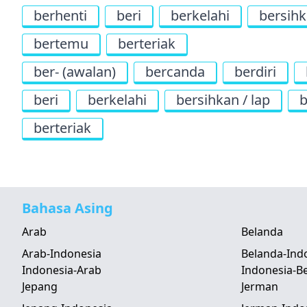
berhenti
beri
berkelahi
bersihk
bertemu
berteriak
ber- (awalan)
bercanda
berdiri
beri
berkelahi
bersihkan / lap
berteriak
Bahasa Asing
Arab
Belanda
Arab-Indonesia
Belanda-Ind
Indonesia-Arab
Indonesia-B
Jepang
Jerman