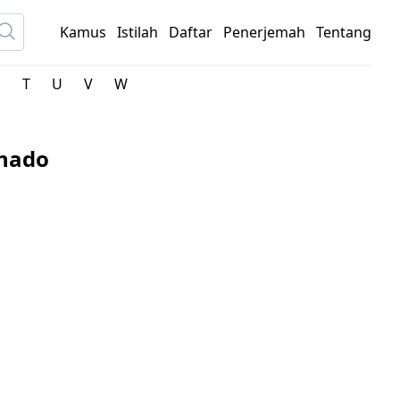
Kamus
Istilah
Daftar
Penerjemah
Tentang
S
T
U
V
W
anado