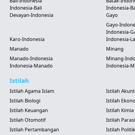
Bali-Indonesia
Batak-Indon
Indonesia-Bali
Indonesia-B
Devayan-Indonesia
Gayo
Gayo-Indone
Indonesia-G
Karo-Indonesia
Indonesia-
Manado
Minang
Manado-Indonesia
Minang-Indo
Indonesia-Manado
Indonesia-M
Istilah
Istilah Agama Islam
Istilah Akun
Istilah Biologi
Istilah Ekon
Istilah Keuangan
Istilah Kimia
Istilah Otomotif
Istilah Paras
Istilah Pertambangan
Istilah Politi