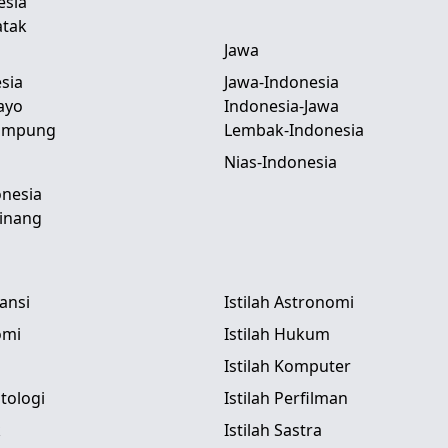
esia
atak
Jawa
sia
Jawa-Indonesia
ayo
Indonesia-Jawa
Lampung
Lembak-Indonesia
Nias-Indonesia
nesia
inang
tansi
Istilah Astronomi
omi
Istilah Hukum
Istilah Komputer
itologi
Istilah Perfilman
k
Istilah Sastra