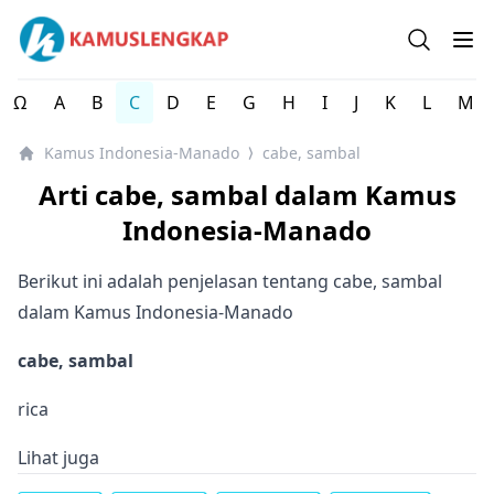
Kamus Lengkap Indonesia-Manado - Kamus Bahasa Daer
Open se
Op
Ω
A
B
C
D
E
G
H
I
J
K
L
M
Kamus Indonesia-Manado
cabe, sambal
⟩
Arti cabe, sambal dalam Kamus
Indonesia-Manado
Berikut ini adalah penjelasan tentang cabe, sambal
dalam Kamus Indonesia-Manado
cabe, sambal
rica
Lihat juga