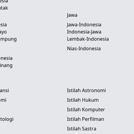
esia
atak
Jawa
sia
Jawa-Indonesia
ayo
Indonesia-Jawa
Lampung
Lembak-Indonesia
Nias-Indonesia
nesia
inang
tansi
Istilah Astronomi
omi
Istilah Hukum
Istilah Komputer
itologi
Istilah Perfilman
k
Istilah Sastra