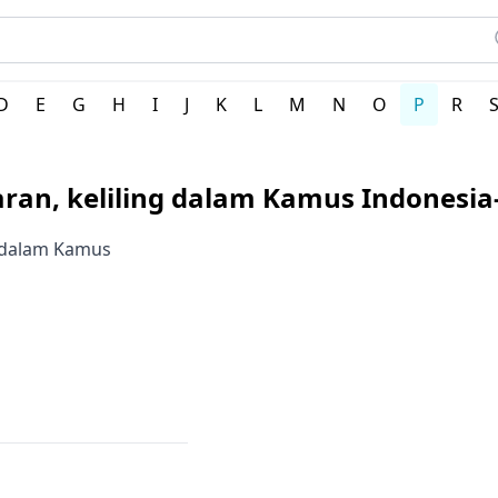
erah Indonesia
D
E
G
H
I
J
K
L
M
N
O
P
R
aran, keliling dalam Kamus Indones
g dalam Kamus