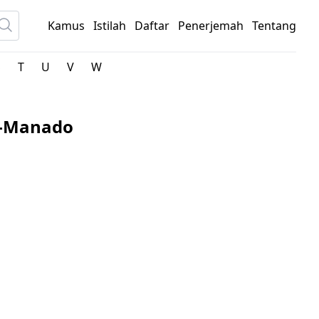
Kamus
Istilah
Daftar
Penerjemah
Tentang
S
T
U
V
W
ia-Manado