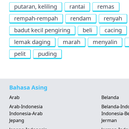
putaran, keliling
rantai
remas
rempah-rempah
rendam
renyah
badut kecil pengiring
beli
cacing
lemak daging
marah
menyalin
pelit
puding
Bahasa Asing
Arab
Belanda
Arab-Indonesia
Belanda-Ind
Indonesia-Arab
Indonesia-B
Jepang
Jerman