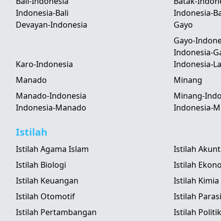
Bali-Indonesia
Batak-Indon
Indonesia-Bali
Indonesia-B
Devayan-Indonesia
Gayo
Gayo-Indone
Indonesia-G
Karo-Indonesia
Indonesia-
Manado
Minang
Manado-Indonesia
Minang-Indo
Indonesia-Manado
Indonesia-M
Istilah
Istilah Agama Islam
Istilah Akun
Istilah Biologi
Istilah Ekon
Istilah Keuangan
Istilah Kimia
Istilah Otomotif
Istilah Paras
Istilah Pertambangan
Istilah Politi