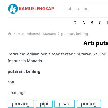
Kamus Lengkap Indonesia-Manado - Kamus Bahasa Da
Ω
A
B
C
Kamus Indonesia-Manado
putaran, keliling
⟩
Arti put
Berikut ini adalah penjelasan tentang putaran, kelilin
Indonesia-Manado
putaran, keliling
ron
Lihat juga
pincang
pipi
pisau
puding