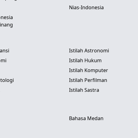
Nias-Indonesia
nesia
inang
tansi
Istilah Astronomi
omi
Istilah Hukum
Istilah Komputer
itologi
Istilah Perfilman
k
Istilah Sastra
Bahasa Medan