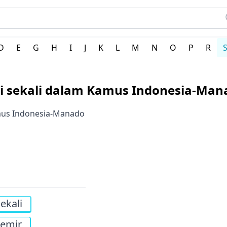
erah Indonesia
D
E
G
H
I
J
K
L
M
N
O
P
R
ti sekali dalam Kamus Indonesia-Man
amus Indonesia-Manado
ekali
semir