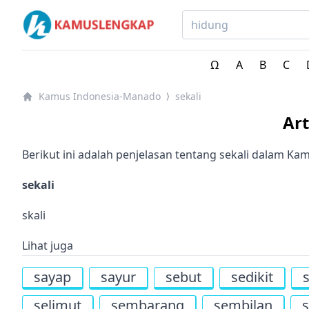
Kamus Lengkap Indonesia-Manado - Kamus Bahasa Da
Ω
A
B
C
Kamus Indonesia-Manado
sekali
⟩
Ar
Berikut ini adalah penjelasan tentang sekali dalam K
sekali
skali
Lihat juga
sayap
sayur
sebut
sedikit
s
selimut
sembarang
sembilan