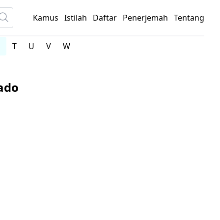
Kamus
Istilah
Daftar
Penerjemah
Tentang
S
T
U
V
W
ado