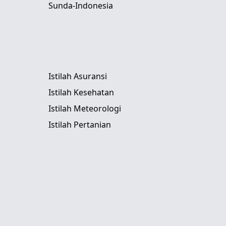
Sunda-Indonesia
Istilah Asuransi
Istilah Kesehatan
Istilah Meteorologi
Istilah Pertanian