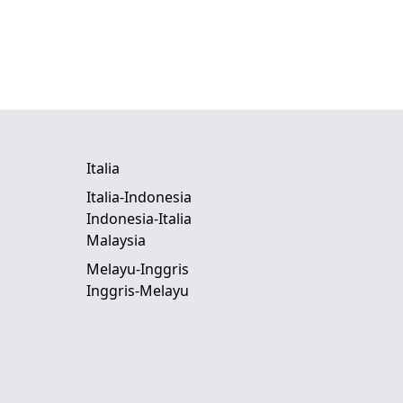
Italia
Italia-Indonesia
Indonesia-Italia
Malaysia
Melayu-Inggris
Inggris-Melayu