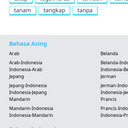
tanam
tangkap
tanpa
Bahasa Asing
Arab
Belanda
Arab-Indonesia
Belanda-Ind
Indonesia-Arab
Indonesia-B
Jepang
Jerman
Jepang-Indonesia
Jerman-Indo
Indonesia-Jepang
Indonesia-J
Mandarin
Prancis
Mandarin-Indonesia
Prancis-Indo
Indonesia-Mandarin
Indonesia-Pr