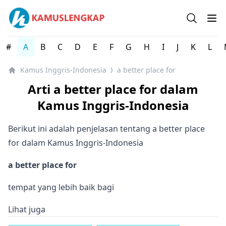
Kamus Lengkap Inggris-Indonesia - Kamus Bahasa Inggri
Open se
Op
#
A
B
C
D
E
F
G
H
I
J
K
L
Kamus Inggris-Indonesia
a better place for
⟩
Arti a better place for dalam
Kamus Inggris-Indonesia
Berikut ini adalah penjelasan tentang a better place
for dalam Kamus Inggris-Indonesia
a better place for
tempat yang lebih baik bagi
Lihat juga