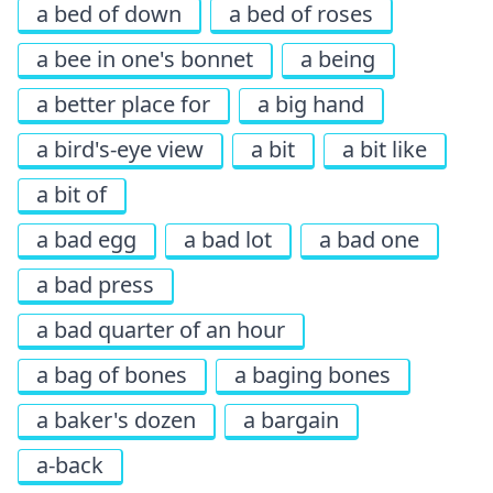
a bed of down
a bed of roses
a bee in one's bonnet
a being
a better place for
a big hand
a bird's-eye view
a bit
a bit like
a bit of
a bad egg
a bad lot
a bad one
a bad press
a bad quarter of an hour
a bag of bones
a baging bones
a baker's dozen
a bargain
a-back