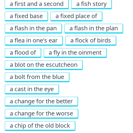
a first and a second
a fish story
a fixed base
a fixed place of
a flash in the pan
a flash in the plan
a flea in one's ear
a flock of birds
a flood of
a fly in the oinment
a blot on the escutcheon
a bolt from the blue
a cast in the eye
a change for the better
a change for the worse
a chip of the old block