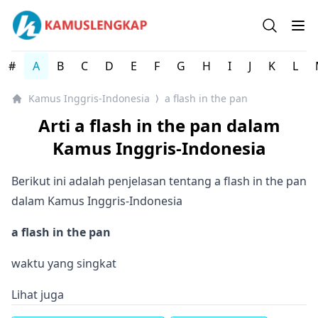
Kamus Lengkap Inggris-Indonesia - Kamus Bahasa Inggri
Open se
Op
#
A
B
C
D
E
F
G
H
I
J
K
L
Kamus Inggris-Indonesia
a flash in the pan
⟩
Arti a flash in the pan dalam
Kamus Inggris-Indonesia
Berikut ini adalah penjelasan tentang a flash in the pan
dalam Kamus Inggris-Indonesia
a flash in the pan
waktu yang singkat
Lihat juga