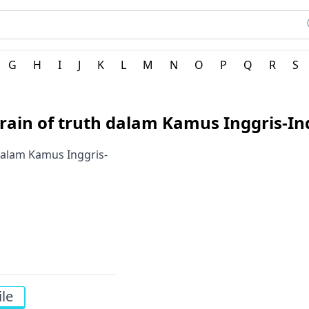
ris
G
H
I
J
K
L
M
N
O
P
Q
R
S
grain of truth dalam Kamus Inggris-I
 dalam Kamus Inggris-
le