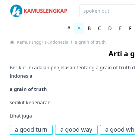
Kamus Lengkap Inggris-Indonesia - Kamus Bahasa Ingg
#
A
B
C
D
E
F
Kamus Inggris-Indonesia
a grain of truth
⟩
Arti a 
Berikut ini adalah penjelasan tentang a grain of truth
Indonesia
a grain of truth
sedikit kebenaran
Lihat juga
a good turn
a good way
a good whi