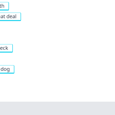
th
eat deal
neck
 dog