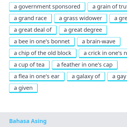
a government sponsored
a grain of tru
a grand race
a grass widower
a gr
a great deal of
a great degree
a bee in one's bonnet
a brain-wave
a chip of the old block
a crick in one's 
a cup of tea
a feather in one's cap
a flea in one's ear
a galaxy of
a gay
a given
Bahasa Asing