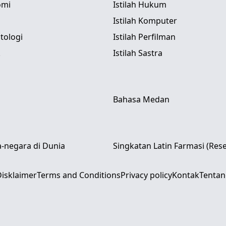
omi
Istilah Hukum
Istilah Komputer
itologi
Istilah Perfilman
k
Istilah Sastra
Bahasa Medan
-negara di Dunia
Singkatan Latin Farmasi (Res
isklaimer
Terms and Conditions
Privacy policy
Kontak
Tentan