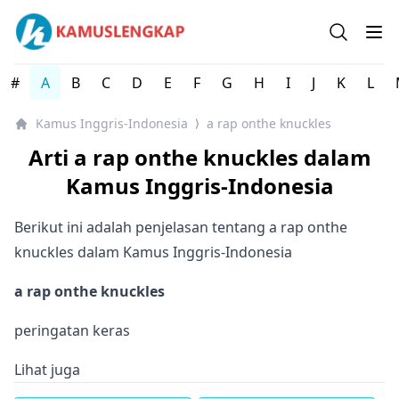
Kamus Lengkap Inggris-Indonesia - Kamus Bahasa Inggri
Open se
Op
#
A
B
C
D
E
F
G
H
I
J
K
L
Kamus Inggris-Indonesia
a rap onthe knuckles
⟩
Arti a rap onthe knuckles dalam
Kamus Inggris-Indonesia
Berikut ini adalah penjelasan tentang a rap onthe
knuckles dalam Kamus Inggris-Indonesia
a rap onthe knuckles
peringatan keras
Lihat juga