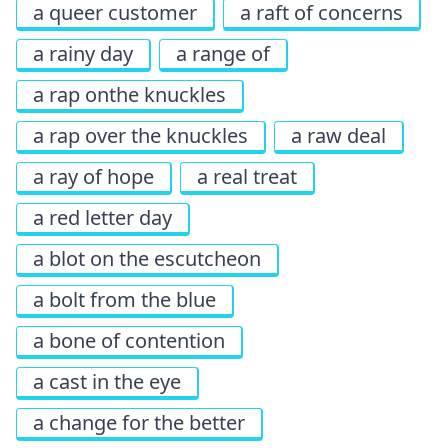
a queer customer
a raft of concerns
a rainy day
a range of
a rap onthe knuckles
a rap over the knuckles
a raw deal
a ray of hope
a real treat
a red letter day
a blot on the escutcheon
a bolt from the blue
a bone of contention
a cast in the eye
a change for the better