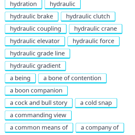
hydration
hydraulic
hydraulic brake
hydraulic clutch
hydraulic coupling
hydraulic crane
hydraulic elevator
hydraulic force
hydraulic grade line
hydraulic gradient
a being
a bone of contention
a boon companion
a cock and bull story
a cold snap
a commanding view
a common means of
a company of