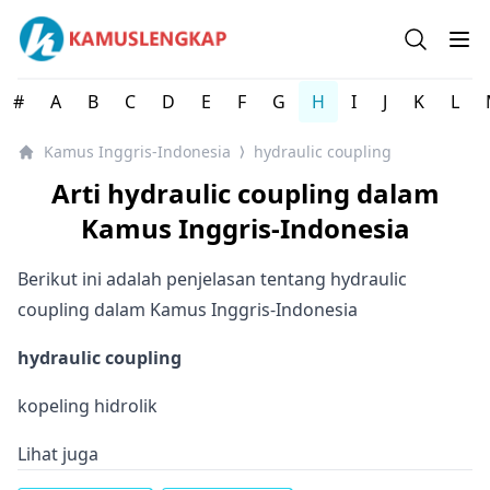
Kamus Lengkap Inggris-Indonesia - Kamus Bahasa Inggri
Open se
Op
#
A
B
C
D
E
F
G
H
I
J
K
L
Kamus Inggris-Indonesia
hydraulic coupling
⟩
Arti hydraulic coupling dalam
Kamus Inggris-Indonesia
Berikut ini adalah penjelasan tentang hydraulic
coupling dalam Kamus Inggris-Indonesia
hydraulic coupling
kopeling hidrolik
Lihat juga