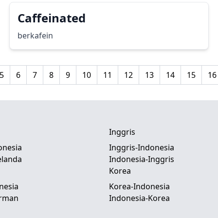
Caffeinated
berkafein
5
6
7
8
9
10
11
12
13
14
15
16
Inggris
onesia
Inggris-Indonesia
elanda
Indonesia-Inggris
Korea
nesia
Korea-Indonesia
erman
Indonesia-Korea