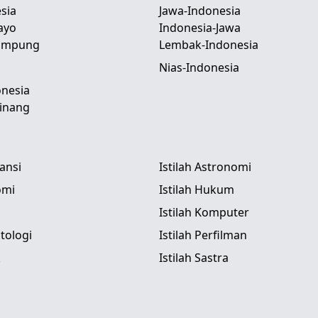
sia
Jawa-Indonesia
ayo
Indonesia-Jawa
Lampung
Lembak-Indonesia
Nias-Indonesia
nesia
inang
tansi
Istilah Astronomi
omi
Istilah Hukum
Istilah Komputer
itologi
Istilah Perfilman
k
Istilah Sastra