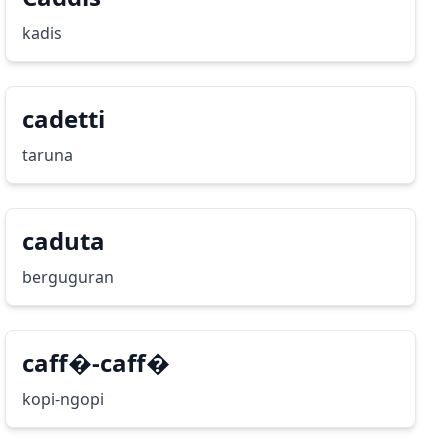
kadis
cadetti
taruna
caduta
berguguran
caff�-caff�
kopi-ngopi