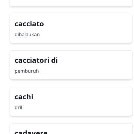
cacciato
dihalaukan
cacciatori di
pemburuh
cachi
dril
cadavere