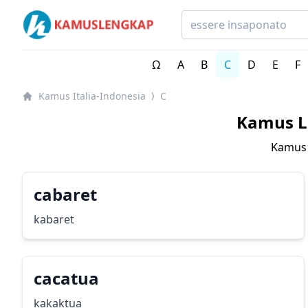
Kamus Lengkap Italia-Indonesia - Kamus Bahasa Italia
Ω
A
B
C
D
E
F
Kamus Italia-Indonesia
C
⟩
Kamus Le
Kamus 
cabaret
kabaret
cacatua
kakaktua