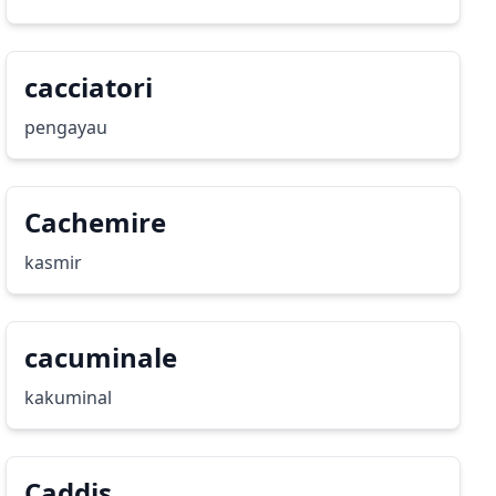
cacciatori
pengayau
Cachemire
kasmir
cacuminale
kakuminal
Caddis