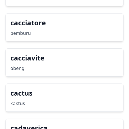
cacciatore
pemburu
cacciavite
obeng
cactus
kaktus
cadaverica