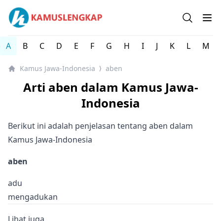
Kamus Lengkap Jawa-Indonesia - Kamus Bahasa Daerah 
Open se
Op
A
B
C
D
E
F
G
H
I
J
K
L
M
Kamus Jawa-Indonesia
aben
⟩
Arti aben dalam Kamus Jawa-
Indonesia
Berikut ini adalah penjelasan tentang aben dalam
Kamus Jawa-Indonesia
aben
adu
mengadukan
Lihat juga