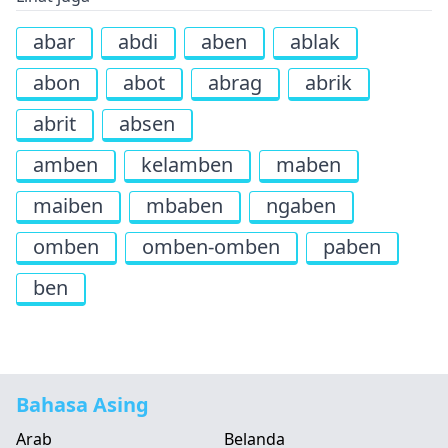
abar
abdi
aben
ablak
abon
abot
abrag
abrik
abrit
absen
amben
kelamben
maben
maiben
mbaben
ngaben
omben
omben-omben
paben
ben
Bahasa Asing
Arab
Belanda