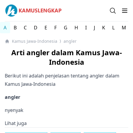
Kamus Lengkap Jawa-Indonesia - Kamus Bahasa Daerah 
Open se
Op
A
B
C
D
E
F
G
H
I
J
K
L
M
Kamus Jawa-Indonesia
angler
⟩
Arti angler dalam Kamus Jawa-
Indonesia
Berikut ini adalah penjelasan tentang angler dalam
Kamus Jawa-Indonesia
angler
nyenyak
Lihat juga