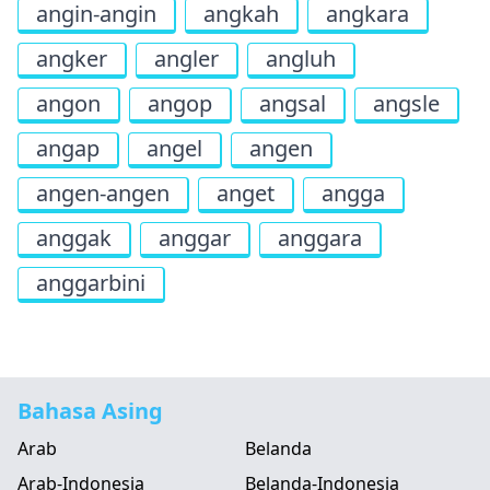
angin-angin
angkah
angkara
angker
angler
angluh
angon
angop
angsal
angsle
angap
angel
angen
angen-angen
anget
angga
anggak
anggar
anggara
anggarbini
Bahasa Asing
Arab
Belanda
Arab-Indonesia
Belanda-Indonesia