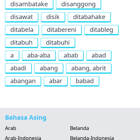
disambatake
disanggong
disawat
disik
ditabahake
ditabela
ditabereni
ditableg
ditabuh
ditabuhi
a
aba-aba
abab
abad
abadi
abang
abang, abrit
abangan
abar
babad
Bahasa Asing
Arab
Belanda
Arab-Indonesia
Belanda-Indonesia