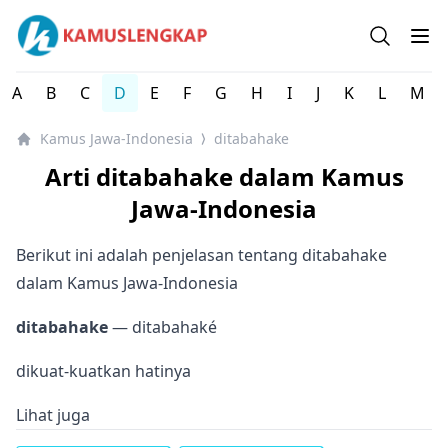
Kamus Lengkap Jawa-Indonesia - Kamus Bahasa Daerah 
Open se
Op
A
B
C
D
E
F
G
H
I
J
K
L
M
Kamus Jawa-Indonesia
ditabahake
⟩
Arti ditabahake dalam Kamus
Jawa-Indonesia
Berikut ini adalah penjelasan tentang ditabahake
dalam Kamus Jawa-Indonesia
ditabahake
— ditabahaké
dikuat-kuatkan hatinya
Lihat juga