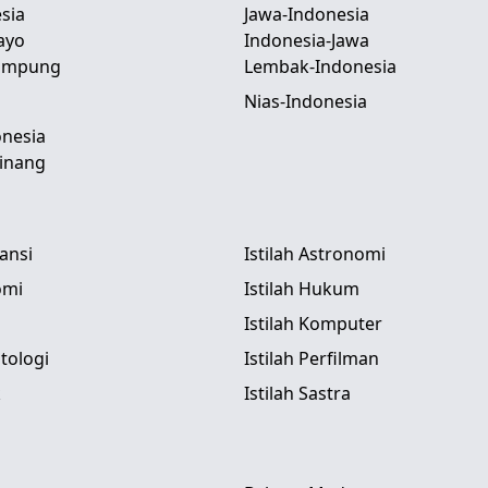
sia
Jawa-Indonesia
ayo
Indonesia-Jawa
Lampung
Lembak-Indonesia
Nias-Indonesia
nesia
inang
tansi
Istilah Astronomi
omi
Istilah Hukum
Istilah Komputer
itologi
Istilah Perfilman
k
Istilah Sastra