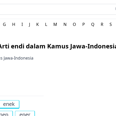
h Indonesia
G
H
I
J
K
L
M
N
O
P
Q
R
S
Arti endi dalam Kamus Jawa-Indonesi
us Jawa-Indonesia
enek
nep
ener