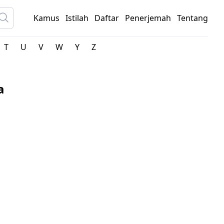
Kamus
Istilah
Daftar
Penerjemah
Tentang
T
U
V
W
Y
Z
a