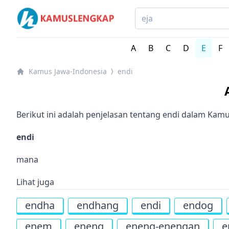
Kamus Lengkap Jawa-Indonesia - Kamus Bahasa Daera
A
B
C
D
E
F
Kamus Jawa-Indonesia
endi
⟩
Berikut ini adalah penjelasan tentang endi dalam Kam
endi
mana
Lihat juga
endha
endhang
endi
endog
enem
eneng
eneng-enengan
e