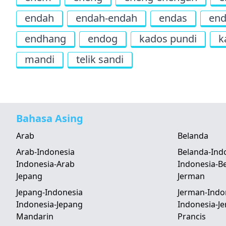
endah
endah-endah
endas
en
endhang
endog
kados pundi
k
mandi
telik sandi
Bahasa Asing
Arab
Belanda
Arab-Indonesia
Belanda-Ind
Indonesia-Arab
Indonesia-B
Jepang
Jerman
Jepang-Indonesia
Jerman-Indo
Indonesia-Jepang
Indonesia-J
Mandarin
Prancis