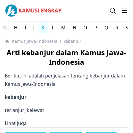
Kamus Lengkap Jawa-Indonesia - Kamus Bahasa Daerah 
Open se
Op
G
H
I
J
K
L
M
N
O
P
Q
R
S
Kamus Jawa-Indonesia
kebanjur
⟩
Arti kebanjur dalam Kamus Jawa-
Indonesia
Berikut ini adalah penjelasan tentang kebanjur dalam
Kamus Jawa-Indonesia
kebanjur
terlanjur; kelewat
Lihat juga