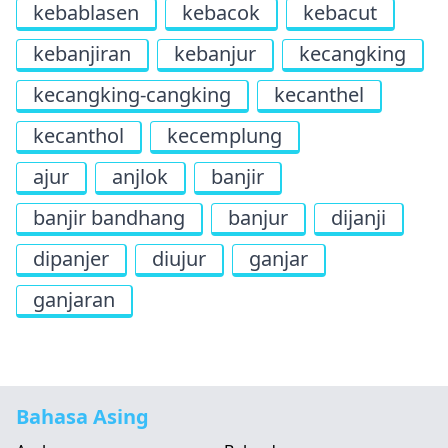
kebablasen
kebacok
kebacut
kebanjiran
kebanjur
kecangking
kecangking-cangking
kecanthel
kecanthol
kecemplung
ajur
anjlok
banjir
banjir bandhang
banjur
dijanji
dipanjer
diujur
ganjar
ganjaran
Bahasa Asing