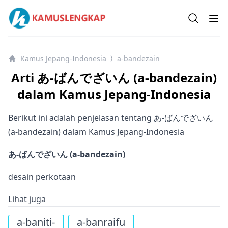
Kamus Lengkap Jepang-Indonesia - Kamus Bahasa Jepan
Open se
Op
Kamus Jepang-Indonesia
a-bandezain
⟩
Arti あ-ばんでざいん (a-bandezain)
dalam Kamus Jepang-Indonesia
Berikut ini adalah penjelasan tentang あ-ばんでざいん
(a-bandezain) dalam Kamus Jepang-Indonesia
あ-ばんでざいん (a-bandezain)
desain perkotaan
Lihat juga
a-baniti-
a-banraifu