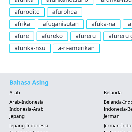
afurodite
afurohea
afrika
afuganisutan
afuka-na
a
afure
afureko
afureru
afureru 
afurika-nsu
a-ri-amerikan
Bahasa Asing
Arab
Belanda
Arab-Indonesia
Belanda-Ind
Indonesia-Arab
Indonesia-B
Jepang
Jerman
Jepang-Indonesia
Jerman-Indo