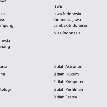
atak
Jawa
sia
Jawa-Indonesia
ayo
Indonesia-Jawa
Lampung
Lembak-Indonesia
Nias-Indonesia
nesia
inang
tansi
Istilah Astronomi
omi
Istilah Hukum
Istilah Komputer
itologi
Istilah Perfilman
k
Istilah Sastra