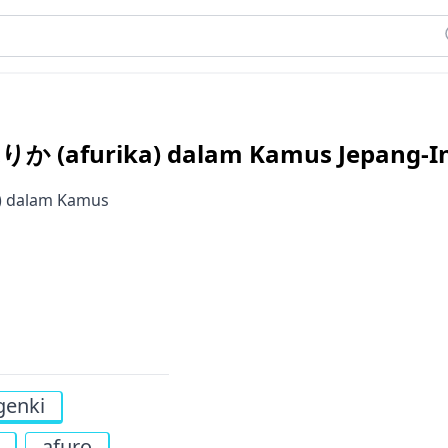
ang
りか (afurika) dalam Kamus Jepang-I
a) dalam Kamus
genki
afuro