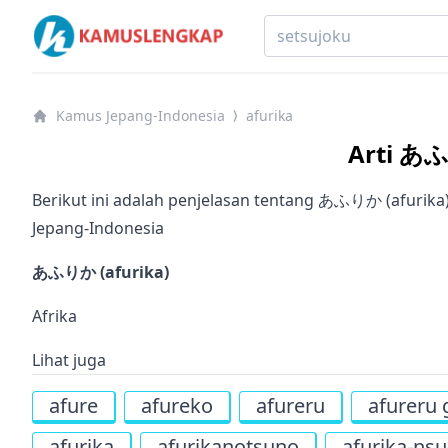
Kamus Lengkap Jepang-Indonesia - Kamus Bahasa Jep
Kamus Jepang-Indonesia
afurika
⟩
Arti あふ
Berikut ini adalah penjelasan tentang あふりか (afurik
Jepang-Indonesia
あふりか (afurika)
Afrika
Lihat juga
afure
afureko
afureru
afureru 
afurika
afurikanotsuno
afurika-nsu