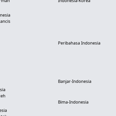
erman
Indonesia-Korea
nesia
ancis
Peribahasa Indonesia
Banjar-Indonesia
sia
ceh
Bima-Indonesia
esia