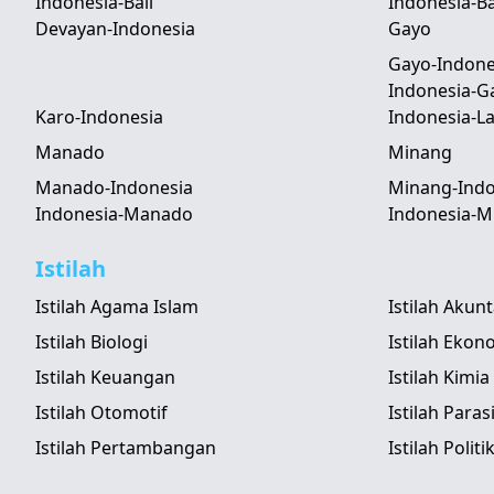
Indonesia-Bali
Indonesia-B
Devayan-Indonesia
Gayo
Gayo-Indone
Indonesia-G
Karo-Indonesia
Indonesia-
Manado
Minang
Manado-Indonesia
Minang-Indo
Indonesia-Manado
Indonesia-M
Istilah
Istilah Agama Islam
Istilah Akun
Istilah Biologi
Istilah Ekon
Istilah Keuangan
Istilah Kimia
Istilah Otomotif
Istilah Paras
Istilah Pertambangan
Istilah Politi