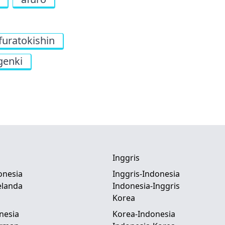
furatokishin
genki
Inggris
onesia
Inggris-Indonesia
elanda
Indonesia-Inggris
Korea
nesia
Korea-Indonesia