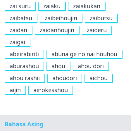
zai suru
zaiaku
zaiakukan
zaibatsu
zaibeihoujin
zaibutsu
zaidan
zaidanhoujin
zaideru
zaigai
abeirabiriti
abuna ge no nai houhou
aburashou
ahou
ahou dori
ahou rashii
ahoudori
aichou
aijin
ainokesshou
Bahasa Asing