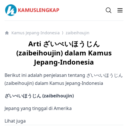
Kamus Lengkap Jepang-Indonesia - Kamus Bahasa Jepan
Open se
Op
Kamus Jepang-Indonesia
zaibeihoujin
⟩
Arti ざいべいほうじん
(zaibeihoujin) dalam Kamus
Jepang-Indonesia
Berikut ini adalah penjelasan tentang ざいべいほうじん
(zaibeihoujin) dalam Kamus Jepang-Indonesia
ざいべいほうじん (zaibeihoujin)
Jepang yang tinggal di Amerika
Lihat juga