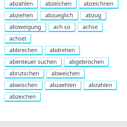
abzahlen
abzeichen
abzeichnen
abziehen
abzueglich
abzug
abzweigung
ach so
achse
achsel
abbrechen
abdrehen
abenteuer suchen
abgebrochen
abrutschen
abweichen
abwischen
abzaehlen
abzahlen
abzeichen