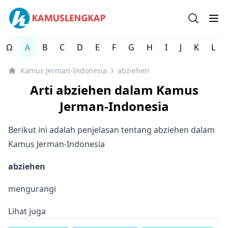
Kamus Lengkap Jerman-Indonesia - Kamus Bahasa Jerma
Open se
Op
Ω
A
B
C
D
E
F
G
H
I
J
K
L
Kamus Jerman-Indonesia
abziehen
⟩
Arti abziehen dalam Kamus
Jerman-Indonesia
Berikut ini adalah penjelasan tentang abziehen dalam
Kamus Jerman-Indonesia
abziehen
mengurangi
Lihat juga