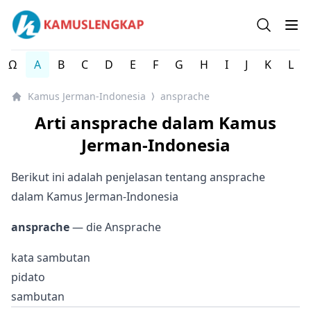
Kamus Lengkap Jerman-Indonesia - Kamus Bahasa Jerma
Open se
Op
Ω
A
B
C
D
E
F
G
H
I
J
K
L
Kamus Jerman-Indonesia
ansprache
⟩
Arti ansprache dalam Kamus
Jerman-Indonesia
Berikut ini adalah penjelasan tentang ansprache
dalam Kamus Jerman-Indonesia
ansprache
— die Ansprache
kata sambutan
pidato
sambutan