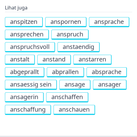
Lihat juga
anspitzen
anspornen
ansprache
ansprechen
anspruch
anspruchsvoll
anstaendig
anstalt
anstand
anstarren
abgeprallt
abprallen
absprache
ansaessig sein
ansage
ansager
ansagerin
anschaffen
anschaffung
anschauen