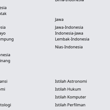
esia
atak
Jawa
sia
Jawa-Indonesia
ayo
Indonesia-Jawa
Lampung
Lembak-Indonesia
Nias-Indonesia
nesia
inang
tansi
Istilah Astronomi
omi
Istilah Hukum
Istilah Komputer
itologi
Istilah Perfilman