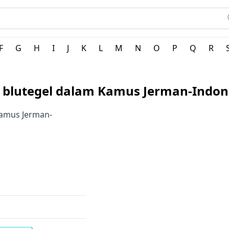
man
F
G
H
I
J
K
L
M
N
O
P
Q
R
i blutegel dalam Kamus Jerman-Indon
Kamus Jerman-