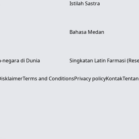
k
Istilah Sastra
Bahasa Medan
-negara di Dunia
Singkatan Latin Farmasi (Res
isklaimer
Terms and Conditions
Privacy policy
Kontak
Tentan