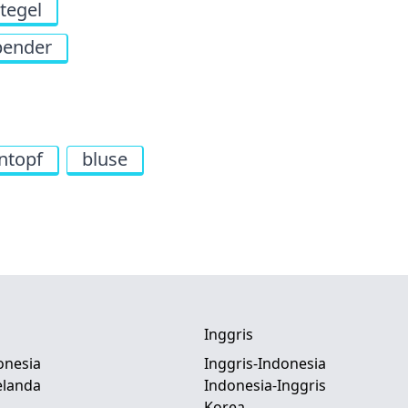
tegel
pender
ntopf
bluse
Inggris
onesia
Inggris-Indonesia
elanda
Indonesia-Inggris
Korea