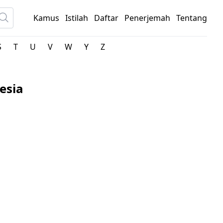
Kamus
Istilah
Daftar
Penerjemah
Tentang
S
T
U
V
W
Y
Z
esia