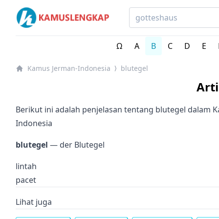
Kamus Lengkap Jerman-Indonesia - Kamus Bahasa Jer
Ω
A
B
C
D
E
Kamus Jerman-Indonesia
blutegel
⟩
Art
Berikut ini adalah penjelasan tentang blutegel dalam 
Indonesia
blutegel
— der Blutegel
lintah
pacet
Lihat juga