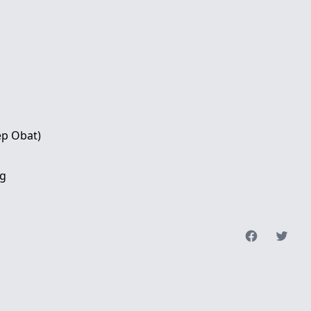
ep Obat)
g