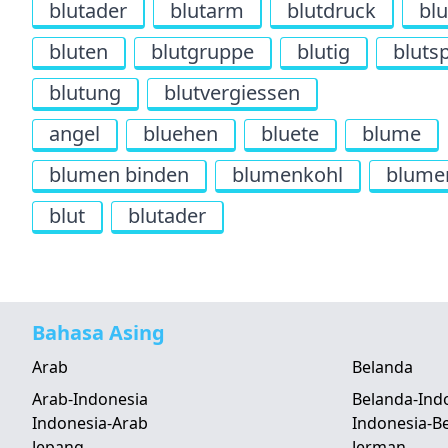
blutader
blutarm
blutdruck
blu
bluten
blutgruppe
blutig
bluts
blutung
blutvergiessen
angel
bluehen
bluete
blume
blumen binden
blumenkohl
blume
blut
blutader
Bahasa Asing
Arab
Belanda
Arab-Indonesia
Belanda-Ind
Indonesia-Arab
Indonesia-B
Jepang
Jerman