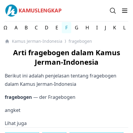
Kamus Lengkap Jerman-Indonesia - Kamus Bahasa Jerma
Open se
Op
Ω
A
B
C
D
E
F
G
H
I
J
K
L
Kamus Jerman-Indonesia
fragebogen
⟩
Arti fragebogen dalam Kamus
Jerman-Indonesia
Berikut ini adalah penjelasan tentang fragebogen
dalam Kamus Jerman-Indonesia
fragebogen
— der Fragebogen
angket
Lihat juga