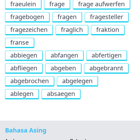
fraeulein
frage
frage aufwerfen
fragebogen
fragen
fragesteller
fragezeichen
fraglich
fraktion
franse
abbiegen
abfangen
abfertigen
abfliegen
abgeben
abgebrannt
abgebrochen
abgelegen
ablegen
absaegen
Bahasa Asing