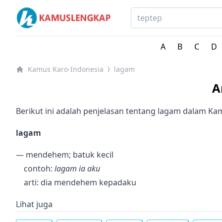
Kamus Lengkap Karo-Indonesia - Kamus Bahasa Daera
A
B
C
D
Kamus Karo-Indonesia
lagam
⟩
A
Berikut ini adalah penjelasan tentang lagam dalam Ka
lagam
— mendehem; batuk kecil
contoh:
lagam ia aku
arti: dia mendehem kepadaku
Lihat juga