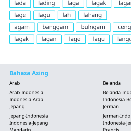
lada
lading
laga
lagak
lag
lage
lagu
lah
lahang
agam
banggam
bulngam
cen
lagak
lagan
lage
lagu
lang
Bahasa Asing
Arab
Belanda
Arab-Indonesia
Belanda-Ind
Indonesia-Arab
Indonesia-B
Jepang
Jerman
Jepang-Indonesia
Jerman-Indo
Indonesia-Jepang
Indonesia-J
Mandarin
Prancis