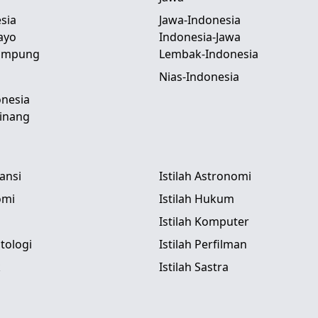
sia
Jawa-Indonesia
ayo
Indonesia-Jawa
Lampung
Lembak-Indonesia
Nias-Indonesia
nesia
inang
tansi
Istilah Astronomi
omi
Istilah Hukum
Istilah Komputer
itologi
Istilah Perfilman
k
Istilah Sastra