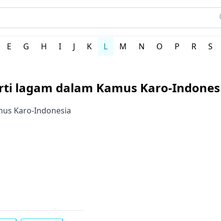
h Indonesia
E
G
H
I
J
K
L
M
N
O
P
R
S
rti lagam dalam Kamus Karo-Indones
mus Karo-Indonesia