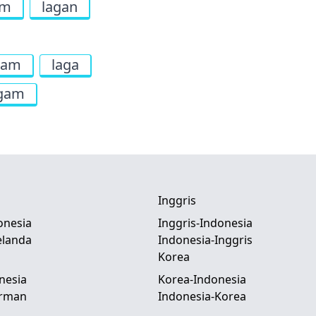
am
lagan
gam
laga
gam
Inggris
onesia
Inggris-Indonesia
elanda
Indonesia-Inggris
Korea
nesia
Korea-Indonesia
erman
Indonesia-Korea