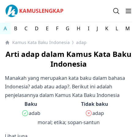
Kamus Kata Baku dan Tidak Baku dalam Bahasa Indones
Open se
Op
A
B
C
D
E
F
G
H
I
J
K
L
M
Kamus Kata Baku Indonesia
adap
⟩
Arti adap dalam Kamus Kata Baku
Indonesia
Manakah yang merupakan kata baku dalam bahasa
Indonesia? adab atau adap?. Berikut ini adalah
penjelasannya dalam Kamus Kata Baku Indonesia
Baku
Tidak baku
adab
adap
moral; etika; sopan-santun
Lihat juga