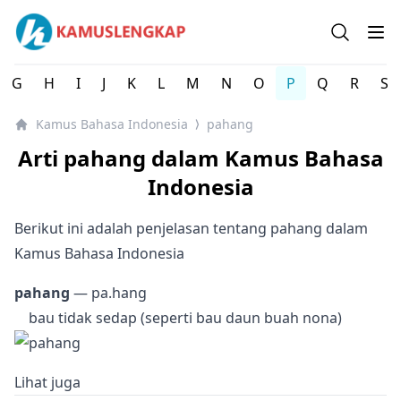
Kamus bahasa Indonesia - Kamus KBBI Bahasa Indonesia
Open se
Op
G
H
I
J
K
L
M
N
O
P
Q
R
S
Kamus Bahasa Indonesia
pahang
⟩
Arti pahang dalam Kamus Bahasa
Indonesia
Berikut ini adalah penjelasan tentang pahang dalam
Kamus Bahasa Indonesia
pahang
— pa.hang
bau tidak sedap (seperti bau daun buah nona)
Lihat juga