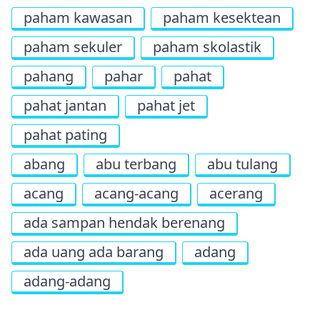
paham kawasan
paham kesektean
paham sekuler
paham skolastik
pahang
pahar
pahat
pahat jantan
pahat jet
pahat pating
abang
abu terbang
abu tulang
acang
acang-acang
acerang
ada sampan hendak berenang
ada uang ada barang
adang
adang-adang