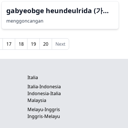
gabyeobge heundeulrida (가볍
게 흔들리다)
menggoncangan
17
18
19
20
Next
Italia
Italia-Indonesia
Indonesia-Italia
Malaysia
Melayu-Inggris
Inggris-Melayu