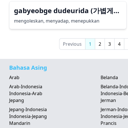
gabyeobge dudeurida (가볍게
두드리다)
mengoleskan, menyadap, menepukkan
Previous
1
2
3
4
Bahasa Asing
Arab
Belanda
Arab-Indonesia
Belanda-Ind
Indonesia-Arab
Indonesia-B
Jepang
Jerman
Jepang-Indonesia
Jerman-Indo
Indonesia-Jepang
Indonesia-J
Mandarin
Prancis