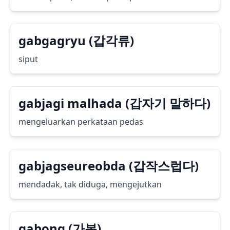
gabgagryu (갑각류)
siput
gabjagi malhada (갑자기 말하다)
mengeluarkan perkataan pedas
gabjagseureobda (갑작스럽다)
mendadak, tak diduga, mengejutkan
gabong (가봉)