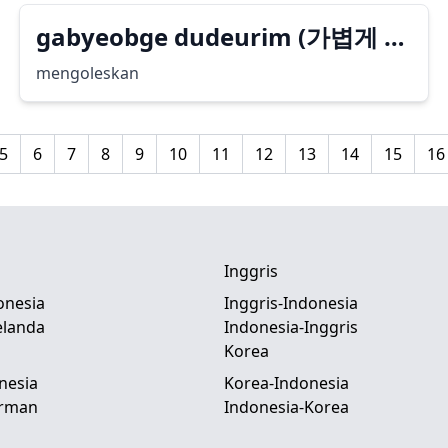
gabyeobge dudeurim (가볍게 두
드림)
mengoleskan
5
6
7
8
9
10
11
12
13
14
15
16
Inggris
onesia
Inggris-Indonesia
elanda
Indonesia-Inggris
Korea
nesia
Korea-Indonesia
erman
Indonesia-Korea