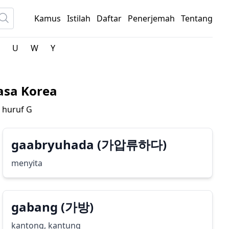
Kamus
Istilah
Daftar
Penerjemah
Tentang
U
W
Y
asa Korea
n huruf
G
gaabryuhada (가압류하다)
menyita
gabang (가방)
kantong, kantung