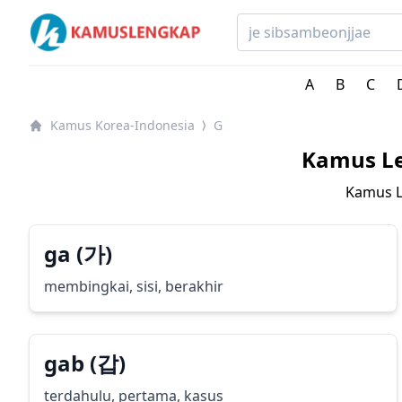
Kamus Lengkap Korea-Indonesia - Kamus Bahasa Kore
A
B
C
Kamus Korea-Indonesia
G
⟩
Kamus Le
Kamus L
ga (가)
membingkai, sisi, berakhir
gab (갑)
terdahulu, pertama, kasus