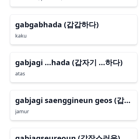
gabgabhada (갑갑하다)
kaku
gabjagi ...hada (갑자기 ...하다)
atas
gabjagi saenggineun geos (갑자
기 생기는 것)
jamur
gabjagseureoun (갑작스러운)