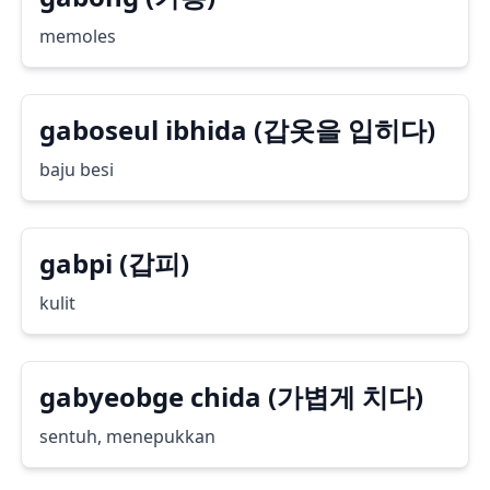
memoles
gaboseul ibhida (갑옷을 입히다)
baju besi
gabpi (갑피)
kulit
gabyeobge chida (가볍게 치다)
sentuh, menepukkan