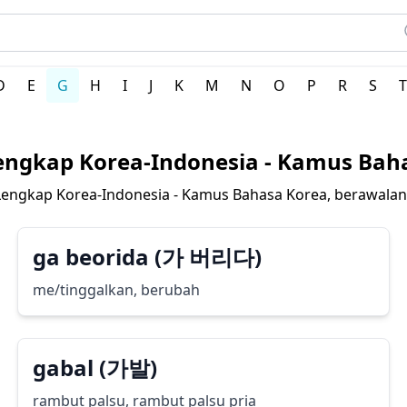
a
D
E
G
H
I
J
K
M
N
O
P
R
S
T
ngkap Korea-Indonesia - Kamus Bah
engkap Korea-Indonesia - Kamus Bahasa Korea, berawala
ga beorida (가 버리다)
me/tinggalkan, berubah
gabal (가발)
rambut palsu, rambut palsu pria