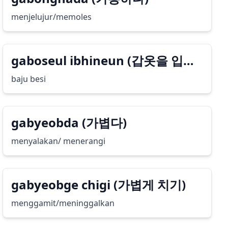
menjelujur/memoles
gaboseul ibhineun (갑옷을 입히
는)
baju besi
gabyeobda (가볍다)
menyalakan/ menerangi
gabyeobge chigi (가볍게 치기)
menggamit/meninggalkan