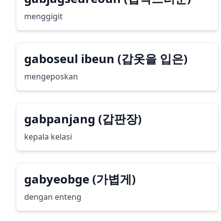
menggigit
gaboseul ibeun (갑옷을 입은)
mengeposkan
gabpanjang (갑판장)
kepala kelasi
gabyeobge (가볍게)
dengan enteng