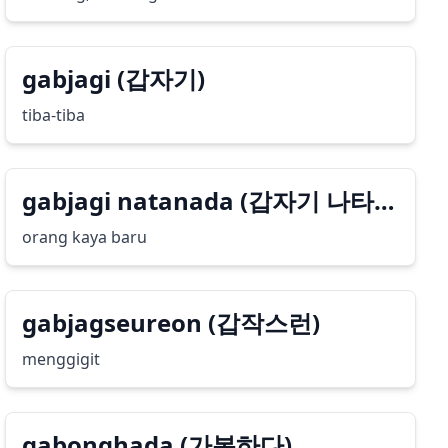
gabjagi (갑자기)
tiba-tiba
gabjagi natanada (갑자기 나타나
다)
orang kaya baru
gabjagseureon (갑작스런)
menggigit
gabonghada (가봉하다)