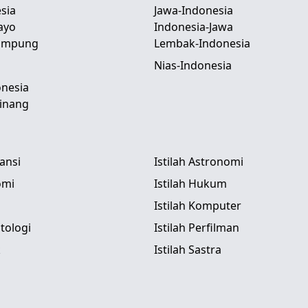
sia
Jawa-Indonesia
ayo
Indonesia-Jawa
Lampung
Lembak-Indonesia
Nias-Indonesia
nesia
inang
tansi
Istilah Astronomi
omi
Istilah Hukum
Istilah Komputer
itologi
Istilah Perfilman
k
Istilah Sastra