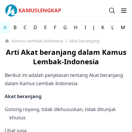
Kamus Lengkap Lembak-Indonesia - Kamus Bahasa Daer
Open se
Op
A
B
C
D
E
F
G
H
I
J
K
L
M
Kamus Lembak-Indonesia
Akat beranjang
⟩
Arti Akat beranjang dalam Kamus
Lembak-Indonesia
Berikut ini adalah penjelasan tentang Akat beranjang
dalam Kamus Lembak-Indonesia
Akat beranjang
Gotong royong, tidak dikhususkan, tidak ditunjuk
khusus
Lihat juga