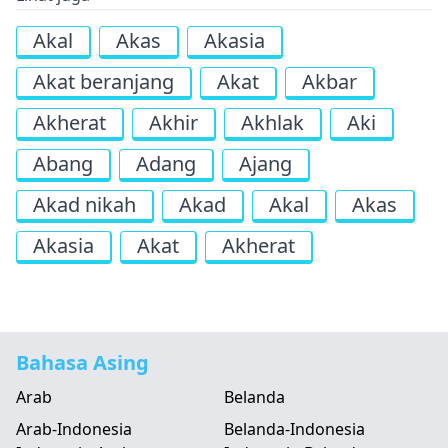
Akal
Akas
Akasia
Akat beranjang
Akat
Akbar
Akherat
Akhir
Akhlak
Aki
Abang
Adang
Ajang
Akad nikah
Akad
Akal
Akas
Akasia
Akat
Akherat
Bahasa Asing
Arab
Belanda
Arab-Indonesia
Belanda-Indonesia