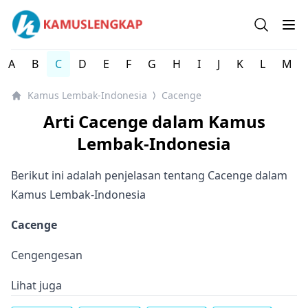
Kamus Lengkap Lembak-Indonesia - Kamus Bahasa Daer
Open se
Op
A
B
C
D
E
F
G
H
I
J
K
L
M
Kamus Lembak-Indonesia
Cacenge
⟩
Arti Cacenge dalam Kamus
Lembak-Indonesia
Berikut ini adalah penjelasan tentang Cacenge dalam
Kamus Lembak-Indonesia
Cacenge
Cengengesan
Lihat juga