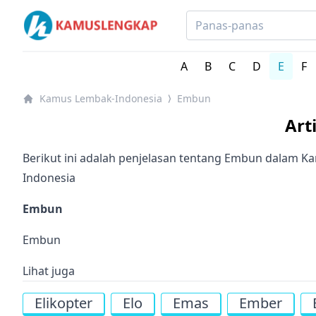
Kamus Lengkap Lembak-Indonesia - Kamus Bahasa Da
A
B
C
D
E
F
Kamus Lembak-Indonesia
Embun
⟩
Art
Berikut ini adalah penjelasan tentang Embun dalam 
Indonesia
Embun
Embun
Lihat juga
Elikopter
Elo
Emas
Ember