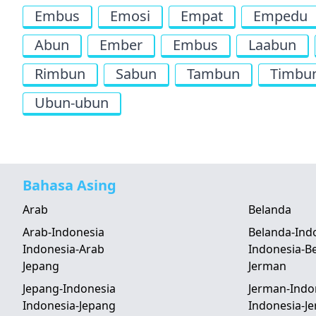
Embus
Emosi
Empat
Empedu
Abun
Ember
Embus
Laabun
Rimbun
Sabun
Tambun
Timbu
Ubun-ubun
Bahasa Asing
Arab
Belanda
Arab-Indonesia
Belanda-Ind
Indonesia-Arab
Indonesia-B
Jepang
Jerman
Jepang-Indonesia
Jerman-Indo
Indonesia-Jepang
Indonesia-J