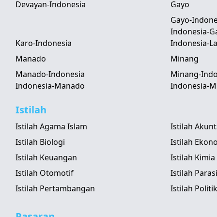
Devayan-Indonesia
Gayo
Gayo-Indone
Indonesia-G
Karo-Indonesia
Indonesia-
Manado
Minang
Manado-Indonesia
Minang-Indo
Indonesia-Manado
Indonesia-M
Istilah
Istilah Agama Islam
Istilah Akun
Istilah Biologi
Istilah Ekon
Istilah Keuangan
Istilah Kimia
Istilah Otomotif
Istilah Paras
Istilah Pertambangan
Istilah Politi
Pasaran