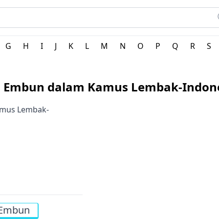
erah Indonesia
G
H
I
J
K
L
M
N
O
P
Q
R
S
i Embun dalam Kamus Lembak-Indon
Kamus Lembak-
Embun