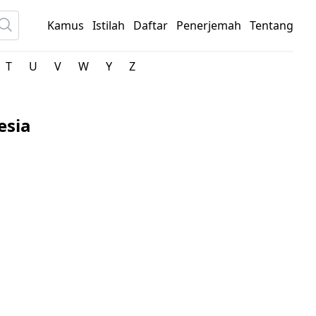
Kamus
Istilah
Daftar
Penerjemah
Tentang
T
U
V
W
Y
Z
esia