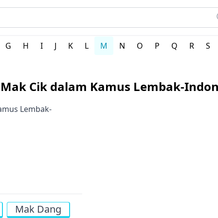
erah Indonesia
G
H
I
J
K
L
M
N
O
P
Q
R
S
i Mak Cik dalam Kamus Lembak-Indon
 Kamus Lembak-
Mak Dang