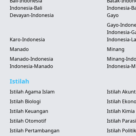
Bali-Indonesia
Batak-Indon
Indonesia-Bali
Indonesia-B
Devayan-Indonesia
Gayo
Gayo-Indone
Indonesia-G
Karo-Indonesia
Indonesia-
Manado
Minang
Manado-Indonesia
Minang-Indo
Indonesia-Manado
Indonesia-M
Istilah
Istilah Agama Islam
Istilah Akun
Istilah Biologi
Istilah Ekon
Istilah Keuangan
Istilah Kimia
Istilah Otomotif
Istilah Paras
Istilah Pertambangan
Istilah Politi