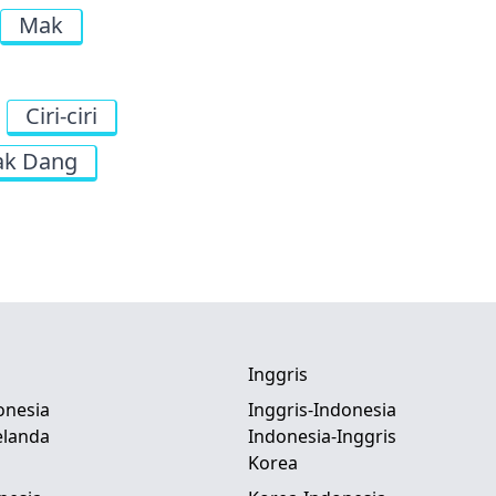
Mak
Ciri-ciri
k Dang
Inggris
onesia
Inggris-Indonesia
elanda
Indonesia-Inggris
Korea