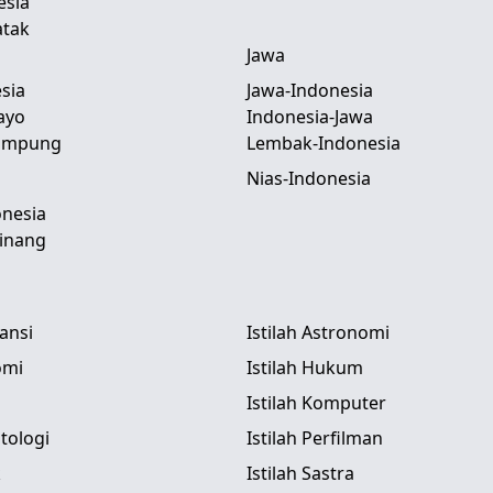
esia
atak
Jawa
sia
Jawa-Indonesia
ayo
Indonesia-Jawa
Lampung
Lembak-Indonesia
Nias-Indonesia
nesia
inang
tansi
Istilah Astronomi
omi
Istilah Hukum
Istilah Komputer
itologi
Istilah Perfilman
k
Istilah Sastra