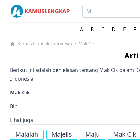
Kamus Lengkap Lembak-Indonesia - Kamus Bahasa Da
A
B
C
D
E
F
Kamus Lembak-Indonesia
Mak Cik
⟩
Art
Berikut ini adalah penjelasan tentang Mak Cik dalam
Indonesia
Mak Cik
Bibi
Lihat juga
Majalah
Majelis
Maju
Mak Cik