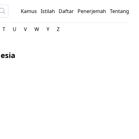
Kamus
Istilah
Daftar
Penerjemah
Tentang
T
U
V
W
Y
Z
esia