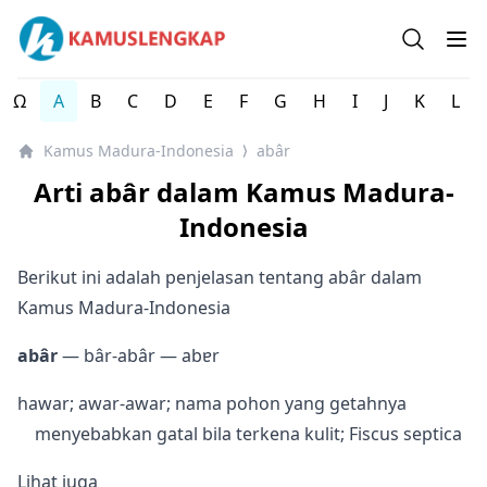
Kamus Lengkap Madura-Indonesia - Kamus Bahasa Daer
Open se
Op
Ω
A
B
C
D
E
F
G
H
I
J
K
L
Kamus Madura-Indonesia
abâr
⟩
Arti abâr dalam Kamus Madura-
Indonesia
Berikut ini adalah penjelasan tentang abâr dalam
Kamus Madura-Indonesia
abâr
— bâr-abâr
— abɐr
hawar; awar-awar; nama pohon yang getahnya
menyebabkan gatal bila terkena kulit; Fiscus septica
Lihat juga