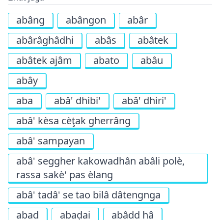
abâng
abângon
abâr
abârâghâdhi
abâs
abâtek
abâtek ajâm
abato
abâu
abây
aba
abâ' dhibi'
abâ' dhiri'
abâ' kèsa cèţak gherrâng
abâ' sampayan
abâ' seggher kakowadhân abâli polè,
rassa sakè' pas èlang
abâ' tadâ' se tao bilâ dâtengnga
abad
abaḍai
abâdd hâ