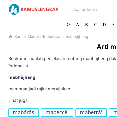
Kamus Lengkap Madura-Indonesia - Kamus Bahasa Da
Ω
A
B
C
D
E
Kamus Madura-Indonesia
mabhâjheng
⟩
Arti 
Berikut ini adalah penjelasan tentang mabhâjheng d
Indonesia
mabhâjheng
membuat jadi rajin; merajinkan
Lihat juga
mabârâs
mabeccè'
maberrâ'
m