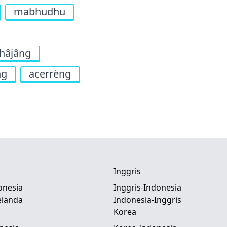
mabhudhu
hâjâng
ng
acerrèng
Inggris
onesia
Inggris-Indonesia
elanda
Indonesia-Inggris
Korea