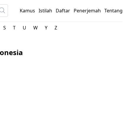
Kamus
Istilah
Daftar
Penerjemah
Tentang
S
T
U
W
Y
Z
onesia