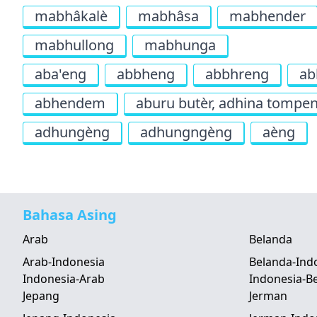
mabhâkalè
mabhâsa
mabhender
mabhullong
mabhunga
aba'eng
abbheng
abbhreng
ab
abhendem
aburu butèr, adhina tompe
adhungèng
adhungngèng
aèng
Bahasa Asing
Arab
Belanda
Arab-Indonesia
Belanda-Ind
Indonesia-Arab
Indonesia-B
Jepang
Jerman