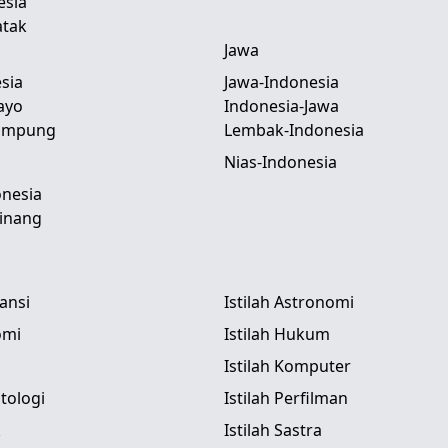
esia
atak
Jawa
sia
Jawa-Indonesia
ayo
Indonesia-Jawa
Lampung
Lembak-Indonesia
Nias-Indonesia
nesia
inang
tansi
Istilah Astronomi
omi
Istilah Hukum
Istilah Komputer
itologi
Istilah Perfilman
k
Istilah Sastra