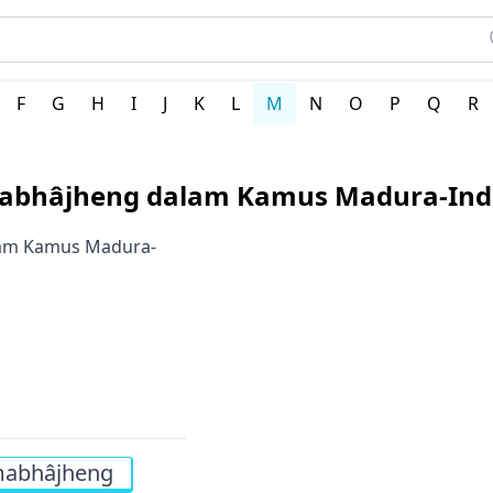
erah Indonesia
F
G
H
I
J
K
L
M
N
O
P
Q
R
mabhâjheng dalam Kamus Madura-Ind
alam Kamus Madura-
abhâjheng