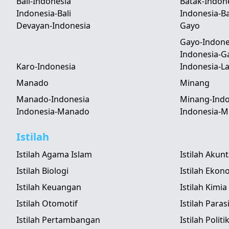
Bali-Indonesia
Batak-Indon
Indonesia-Bali
Indonesia-B
Devayan-Indonesia
Gayo
Gayo-Indone
Indonesia-G
Karo-Indonesia
Indonesia-
Manado
Minang
Manado-Indonesia
Minang-Indo
Indonesia-Manado
Indonesia-M
Istilah
Istilah Agama Islam
Istilah Akun
Istilah Biologi
Istilah Ekon
Istilah Keuangan
Istilah Kimia
Istilah Otomotif
Istilah Paras
Istilah Pertambangan
Istilah Politi