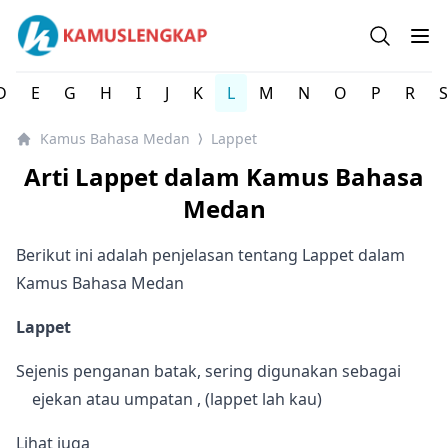
Kamus bahasa Medan Logat Medan - Kamus Lengkap On
Open se
Op
D
E
G
H
I
J
K
L
M
N
O
P
R
S
Kamus Bahasa Medan
Lappet
⟩
Arti Lappet dalam Kamus Bahasa
Medan
Berikut ini adalah penjelasan tentang Lappet dalam
Kamus Bahasa Medan
Lappet
Sejenis penganan batak, sering digunakan sebagai
ejekan atau umpatan , (lappet lah kau)
Lihat juga