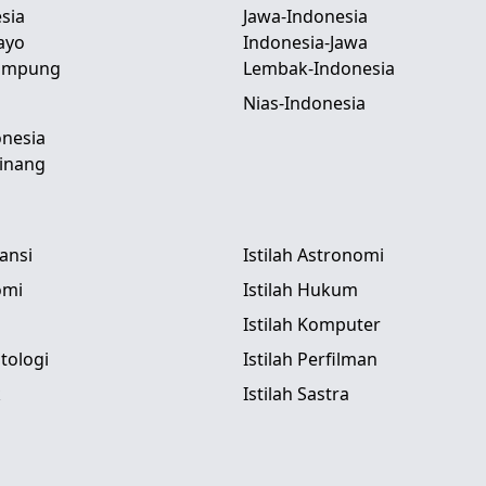
sia
Jawa-Indonesia
ayo
Indonesia-Jawa
Lampung
Lembak-Indonesia
Nias-Indonesia
nesia
inang
tansi
Istilah Astronomi
omi
Istilah Hukum
Istilah Komputer
itologi
Istilah Perfilman
k
Istilah Sastra