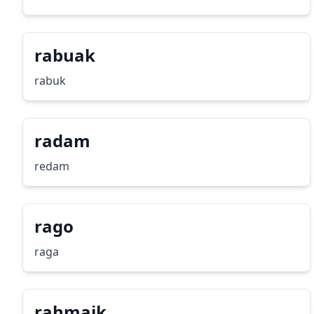
rabuak
rabuk
radam
redam
rago
raga
rahmaik