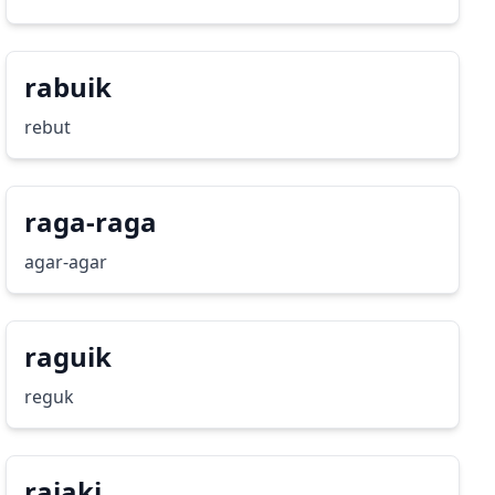
rabuik
rebut
raga-raga
agar-agar
raguik
reguk
rajaki