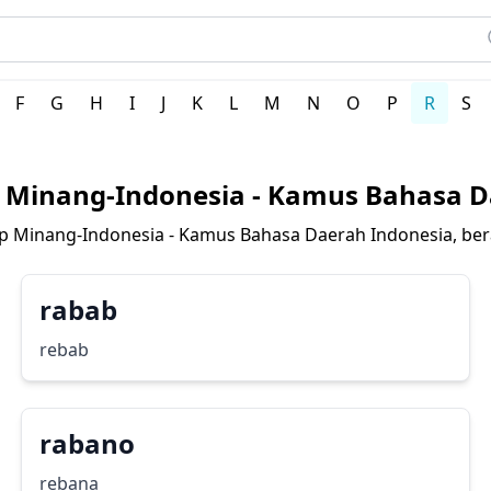
rah Indonesia
F
G
H
I
J
K
L
M
N
O
P
R
S
Minang-Indonesia - Kamus Bahasa D
 Minang-Indonesia - Kamus Bahasa Daerah Indonesia, be
rabab
rebab
rabano
rebana