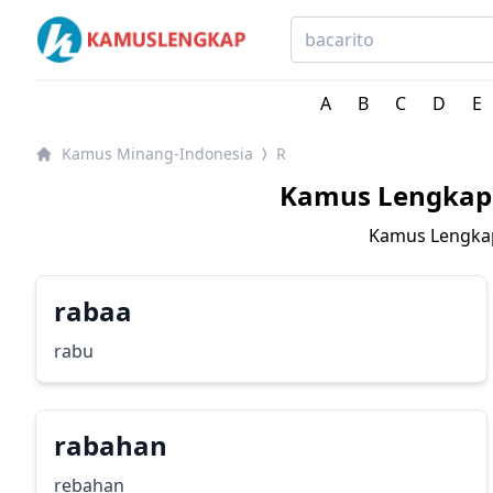
Kamus Lengkap Minang-Indonesia - Kamus Bahasa Dae
A
B
C
D
E
Kamus Minang-Indonesia
R
⟩
Kamus Lengkap 
Kamus Lengkap
rabaa
rabu
rabahan
rebahan