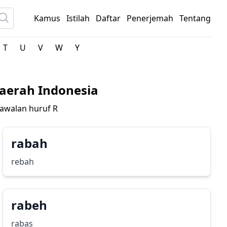
Kamus
Istilah
Daftar
Penerjemah
Tentang
T
U
V
W
Y
aerah Indonesia
rawalan huruf
R
rabah
rebah
rabeh
rabas