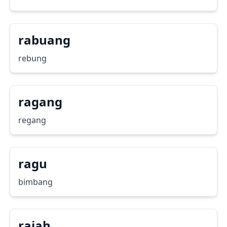
rabuang
rebung
ragang
regang
ragu
bimbang
raiah