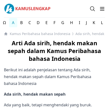
Kamus Peribahasa bahasa Indonesia - Kamus Peribahasa
Open se
Op
Ω
A
B
C
D
E
F
G
H
I
J
K
L
Kamus Peribahasa bahasa Indonesia
Ada sirih, hendak 
⟩
Arti Ada sirih, hendak makan
sepah dalam Kamus Peribahasa
bahasa Indonesia
Berikut ini adalah penjelasan tentang Ada sirih,
hendak makan sepah dalam Kamus Peribahasa
bahasa Indonesia
Ada sirih, hendak makan sepah
Ada yang baik, tetapi menghendaki yang buruk.