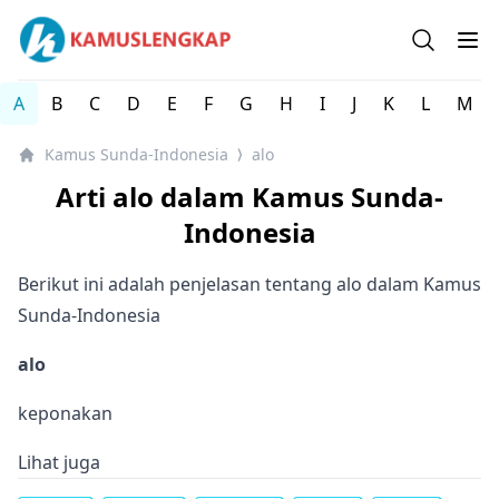
Kamus Lengkap Sunda-Indonesia - Kamus Lengkap Onlin
Open se
Op
A
B
C
D
E
F
G
H
I
J
K
L
M
Kamus Sunda-Indonesia
alo
⟩
Arti alo dalam Kamus Sunda-
Indonesia
Berikut ini adalah penjelasan tentang alo dalam Kamus
Sunda-Indonesia
alo
keponakan
Lihat juga