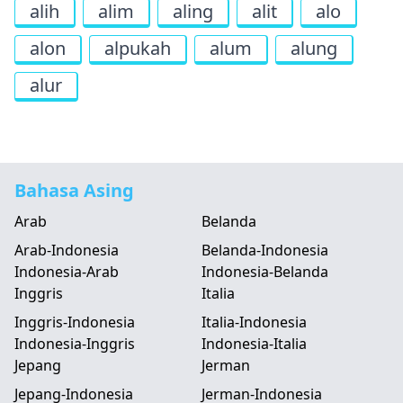
alih
alim
aling
alit
alo
alon
alpukah
alum
alung
alur
Bahasa Asing
Arab
Belanda
Arab-Indonesia
Belanda-Indonesia
Indonesia-Arab
Indonesia-Belanda
Inggris
Italia
Inggris-Indonesia
Italia-Indonesia
Indonesia-Inggris
Indonesia-Italia
Jepang
Jerman
Jepang-Indonesia
Jerman-Indonesia