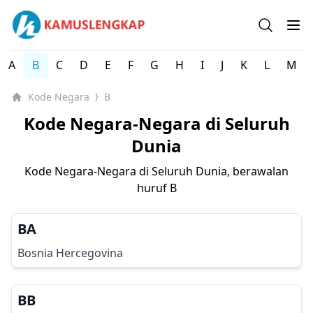
Kode Negara-Negara di Seluruh Dunia
Open se
Op
A
B
C
D
E
F
G
H
I
J
K
L
M
Kode Negara
B
⟩
Kode Negara-Negara di Seluruh
Dunia
Kode Negara-Negara di Seluruh Dunia, berawalan
huruf
B
BA
Bosnia Hercegovina
BB