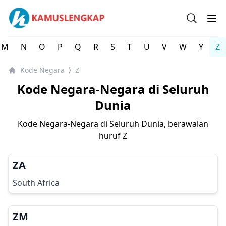
Kode Negara-Negara di Seluruh Dunia
Open se
Op
M
N
O
P
Q
R
S
T
U
V
W
Y
Z
Kode Negara
Z
⟩
Kode Negara-Negara di Seluruh
Dunia
Kode Negara-Negara di Seluruh Dunia, berawalan
huruf
Z
ZA
South Africa
ZM