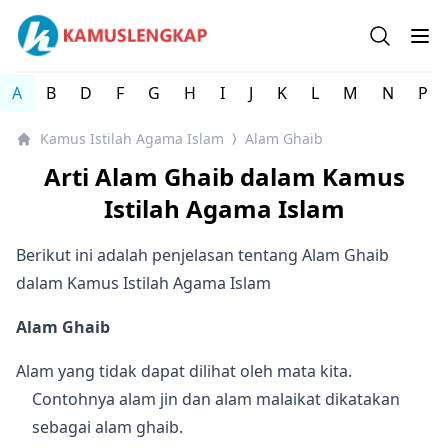
Kamus Istilah Agama Islam Lengkap
Open se
Op
A
B
D
F
G
H
I
J
K
L
M
N
P
Kamus Istilah Agama Islam
Alam Ghaib
⟩
Arti Alam Ghaib dalam Kamus
Istilah Agama Islam
Berikut ini adalah penjelasan tentang Alam Ghaib
dalam Kamus Istilah Agama Islam
Alam Ghaib
Alam yang tidak dapat dilihat oleh mata kita.
Contohnya alam jin dan alam malaikat dikatakan
sebagai alam ghaib.