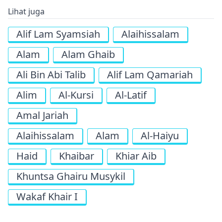
Lihat juga
Alif Lam Syamsiah
Alaihissalam
Alam
Alam Ghaib
Ali Bin Abi Talib
Alif Lam Qamariah
Alim
Al-Kursi
Al-Latif
Amal Jariah
Alaihissalam
Alam
Al-Haiyu
Haid
Khaibar
Khiar Aib
Khuntsa Ghairu Musykil
Wakaf Khair I