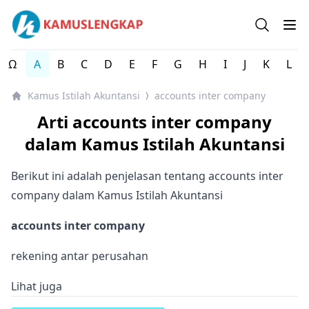
Kamus Istilah Akuntansi Indonesia Lengkap
Open se
Op
Ω
A
B
C
D
E
F
G
H
I
J
K
L
Kamus Istilah Akuntansi
accounts inter company
⟩
Arti accounts inter company
dalam Kamus Istilah Akuntansi
Berikut ini adalah penjelasan tentang accounts inter
company dalam Kamus Istilah Akuntansi
accounts inter company
rekening antar perusahan
Lihat juga