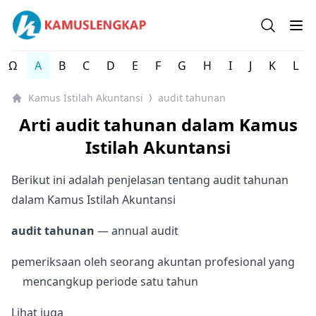
Kamus Istilah Akuntansi Indonesia Lengkap
Open se
Op
Ω
A
B
C
D
E
F
G
H
I
J
K
L
Kamus Istilah Akuntansi
audit tahunan
⟩
Arti audit tahunan dalam Kamus
Istilah Akuntansi
Berikut ini adalah penjelasan tentang audit tahunan
dalam Kamus Istilah Akuntansi
audit tahunan
— annual audit
pemeriksaan oleh seorang akuntan profesional yang
mencangkup periode satu tahun
Lihat juga