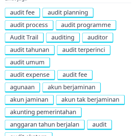
audit fee
audit planning
audit process
audit programme
Audit Trail
auditing
auditor
audit tahunan
audit terperinci
audit umum
audit expense
audit fee
agunaan
akun berjaminan
akun jaminan
akun tak berjaminan
akunting pemerintahan
anggaran tahun berjalan
audit