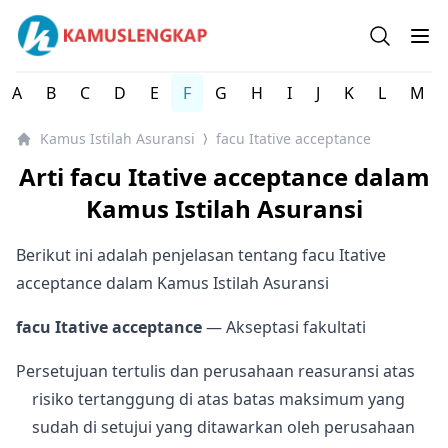
Kamus Istilah Asuransi Indonesia Lengkap
Open se
Op
A
B
C
D
E
F
G
H
I
J
K
L
M
Kamus Istilah Asuransi
facu Itative acceptance
⟩
Arti facu Itative acceptance dalam
Kamus Istilah Asuransi
Berikut ini adalah penjelasan tentang facu Itative
acceptance dalam Kamus Istilah Asuransi
facu Itative acceptance
— Akseptasi fakultati
Persetujuan tertulis dan perusahaan reasuransi atas
risiko tertanggung di atas batas maksimum yang
sudah di setujui yang ditawarkan oleh perusahaan