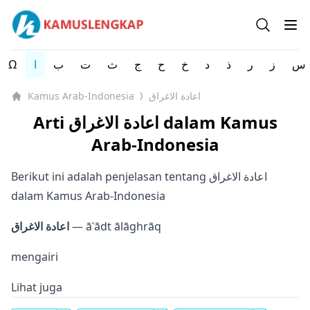
Kamus Lengkap Arab-Indonesia - Kamus Bahasa Arab
Open se
Op
Ω
ا
ب
ت
ث
ج
ح
خ
د
ذ
ر
ز
س
Kamus Arab-Indonesia
اعادة الاغراق
⟩
Arti اعادة الاغراق dalam Kamus
Arab-Indonesia
Berikut ini adalah penjelasan tentang اعادة الاغراق
dalam Kamus Arab-Indonesia
اعادة الاغراق
— āʿādt ālāghrāq
mengairi
Lihat juga