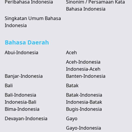
Peribahasa Indonesia
Sinonim / Persamaan Kata
Bahasa Indonesia
Singkatan Umum Bahasa
Indonesia
Bahasa Daerah
Abui-Indonesia
Aceh
Aceh-Indonesia
Indonesia-Aceh
Banjar-Indonesia
Banten-Indonesia
Bali
Batak
Bali-Indonesia
Batak-Indonesia
Indonesia-Bali
Indonesia-Batak
Bima-Indonesia
Bugis-Indonesia
Devayan-Indonesia
Gayo
Gayo-Indonesia