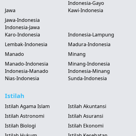
Indonesia-Gayo
Jawa
Kawi-Indonesia
Jawa-Indonesia
Indonesia-Jawa
Karo-Indonesia
Indonesia-Lampung
Lembak-Indonesia
Madura-Indonesia
Manado
Minang
Manado-Indonesia
Minang-Indonesia
Indonesia-Manado
Indonesia-Minang
Nias-Indonesia
Sunda-Indonesia
Istilah
Istilah Agama Islam
Istilah Akuntansi
Istilah Astronomi
Istilah Asuransi
Istilah Biologi
Istilah Ekonomi
Istilah Hukum
Istilah Kesehatan