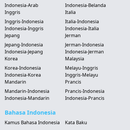
Indonesia-Arab
Indonesia-Belanda
Inggris
Italia
Inggris-Indonesia
Italia-Indonesia
Indonesia-Inggris
Indonesia-Italia
Jepang
Jerman
Jepang-Indonesia
Jerman-Indonesia
Indonesia-Jepang
Indonesia-Jerman
Korea
Malaysia
Korea-Indonesia
Melayu-Inggris
Indonesia-Korea
Inggris-Melayu
Mandarin
Prancis
Mandarin-Indonesia
Prancis-Indonesia
Indonesia-Mandarin
Indonesia-Prancis
Bahasa Indonesia
Kamus Bahasa Indonesia
Kata Baku