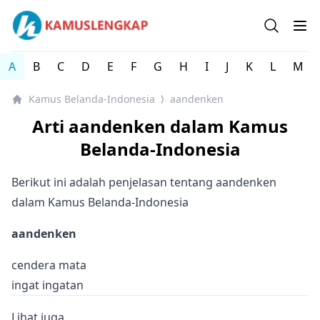
Kamus Lengkap Belanda-Indonesia - Kamus Lengkap Onl
Open se
Op
A
B
C
D
E
F
G
H
I
J
K
L
M
Kamus Belanda-Indonesia
aandenken
⟩
Arti aandenken dalam Kamus
Belanda-Indonesia
Berikut ini adalah penjelasan tentang aandenken
dalam Kamus Belanda-Indonesia
aandenken
cendera mata
ingat ingatan
Lihat juga