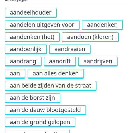
aandeelhouder
aandelen uitgeven voor
aandenken
aandenken (het)
aandoen (kleren)
aandoenlijk
aandraaien
aandrang
aandrift
aandrijven
aan
aan alles denken
aan beide zijden van de straat
aan de borst zijn
aan de dauw blootgesteld
aan de grond gelopen