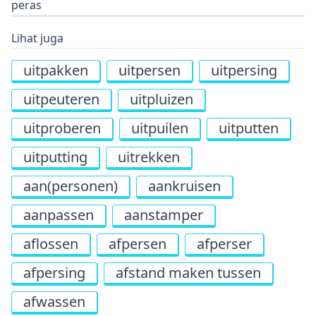
peras
Lihat juga
uitpakken
uitpersen
uitpersing
uitpeuteren
uitpluizen
uitproberen
uitpuilen
uitputten
uitputting
uitrekken
aan(personen)
aankruisen
aanpassen
aanstamper
aflossen
afpersen
afperser
afpersing
afstand maken tussen
afwassen