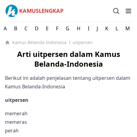
Kamus Lengkap Belanda-Indonesia - Kamus Lengkap Onl
Open se
Op
A
B
C
D
E
F
G
H
I
J
K
L
M
Kamus Belanda-Indonesia
uitpersen
⟩
Arti uitpersen dalam Kamus
Belanda-Indonesia
Berikut ini adalah penjelasan tentang uitpersen dalam
Kamus Belanda-Indonesia
uitpersen
memerah
memeras
perah