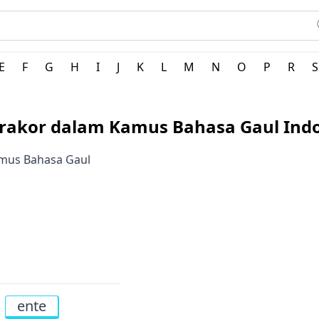
 dictionary - Kamus Lengkap Online
E
F
G
H
I
J
K
L
M
N
O
P
R
S
drakor dalam Kamus Bahasa Gaul Ind
amus Bahasa Gaul
ente