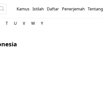
Kamus
Istilah
Daftar
Penerjemah
Tentang
T
U
V
W
Y
onesia