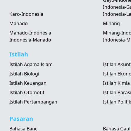
Gayo-Indone
Indonesia-G
Karo-Indonesia
Indonesia-
Manado
Minang
Manado-Indonesia
Minang-Indo
Indonesia-Manado
Indonesia-M
Istilah
Istilah Agama Islam
Istilah Akun
Istilah Biologi
Istilah Ekon
Istilah Keuangan
Istilah Kimia
Istilah Otomotif
Istilah Paras
Istilah Pertambangan
Istilah Politi
Pasaran
Bahasa Banci
Bahasa Gaul