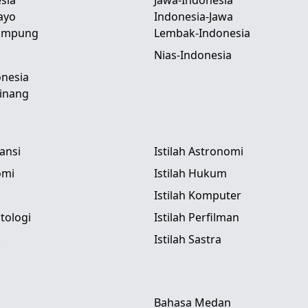
sia
Jawa-Indonesia
ayo
Indonesia-Jawa
Lampung
Lembak-Indonesia
Nias-Indonesia
nesia
inang
tansi
Istilah Astronomi
omi
Istilah Hukum
Istilah Komputer
itologi
Istilah Perfilman
k
Istilah Sastra
Bahasa Medan