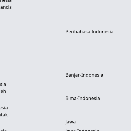
nesia
ancis
Peribahasa Indonesia
Banjar-Indonesia
sia
ceh
Bima-Indonesia
esia
atak
Jawa