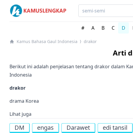
Kamus bahasa Gaul Indonesia - Indonesian slang word
#
A
B
C
D
Kamus Bahasa Gaul Indonesia
drakor
⟩
Arti 
Berikut ini adalah penjelasan tentang drakor dalam K
Indonesia
drakor
drama Korea
Lihat juga
DM
engas
Darawet
edi tansil