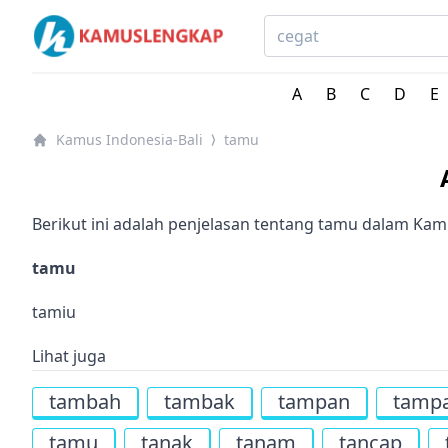
Kamus Lengkap Indonesia-Bali - Kamus Bahasa Daerah
A
B
C
D
E
Kamus Indonesia-Bali
tamu
⟩
Berikut ini adalah penjelasan tentang tamu dalam Kam
tamu
tamiu
Lihat juga
tambah
tambak
tampan
tampa
tamu
tanak
tanam
tancap