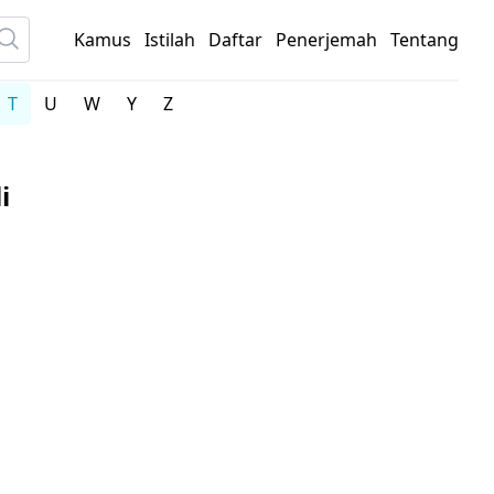
Kamus
Istilah
Daftar
Penerjemah
Tentang
T
U
W
Y
Z
i