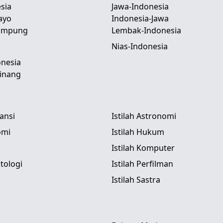
sia
Jawa-Indonesia
ayo
Indonesia-Jawa
Lampung
Lembak-Indonesia
Nias-Indonesia
nesia
inang
tansi
Istilah Astronomi
omi
Istilah Hukum
Istilah Komputer
itologi
Istilah Perfilman
k
Istilah Sastra