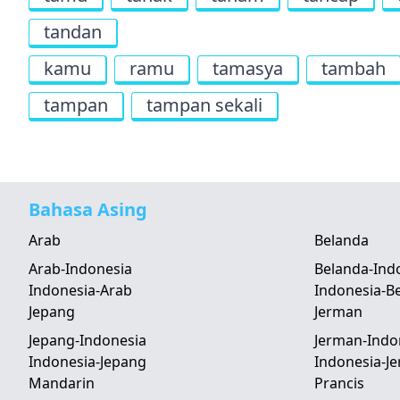
tandan
kamu
ramu
tamasya
tambah
tampan
tampan sekali
Bahasa Asing
Arab
Belanda
Arab-Indonesia
Belanda-Ind
Indonesia-Arab
Indonesia-B
Jepang
Jerman
Jepang-Indonesia
Jerman-Indo
Indonesia-Jepang
Indonesia-J
Mandarin
Prancis