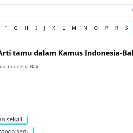
 Indonesia
F
G
H
I
J
K
L
M
N
O
P
R
S
Arti tamu dalam Kamus Indonesia-Bal
us Indonesia-Bali
n sekali
tanda seru